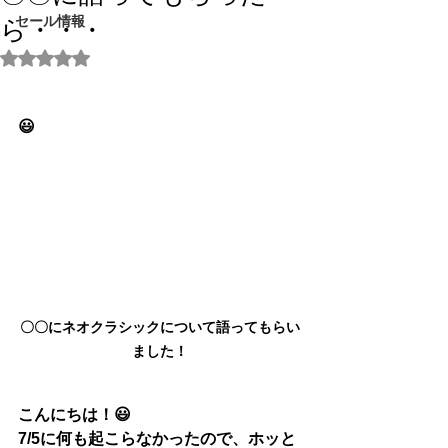
セール情報
ら・・・
5つ星のうちNaNと評価されています。
😃
〇〇にネオクラシックについて語ってもらい
ました！
こんにちは！😃
7/5に何も起こらなかったので、ホッと