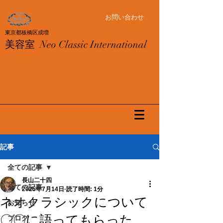
お問い合わせ
東京都板橋区成増
美容室
Neo Classic International
記事
全ての記事
長山二十四
全ての記事
2025年7月14日
読了時間: 1分
ネオクラシックについて
お知らせ
〇〇に語ってもらった
ブログ