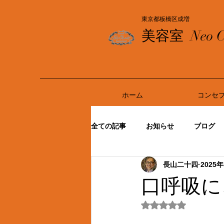
東京都板橋区成増
美容室
Neo C
ホーム
コンセ
全ての記事
お知らせ
ブログ
長山二十四
2025
口呼吸に
5つ星のうちNaN