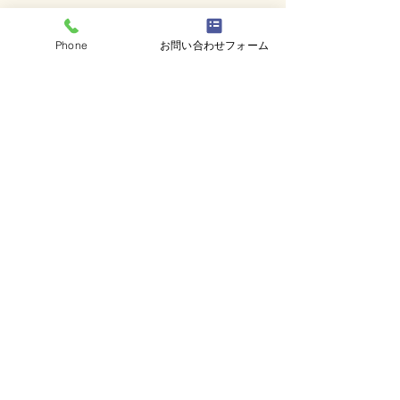
さらに嬉しいことに、
この「電子トリートメント」をご自宅でも
使
Phone
お問い合わせフォーム
い続ければ、
ずっと、そのうるツヤをキープ出来ます！
しかも、ただ毎日、髪とお肌にスプレーする
髪質・肌質も改善して
だけ！
朝のスキンケア・ヘアスタイリングにか
かる時間を
短縮出来る
髪質改善「M301
トリートメント」は、
忙しいあなたにピッタリのトリートメン
トです。
施術時間目安・・・カットやパーマ・カラーな
どの施術時間にプラス10〜20分程度
（カットを含む全てのメニューに含まれていま
す。）
お問い合わせ＆ご予約はこちらから！