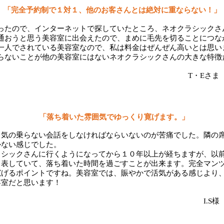
「完全予約制で１対１、他のお客さんとは絶対に重ならない！」
ったので、インターネットで探していたところ、ネオクラシックさ
通おうと思う美容室に出会えたので、まめに毛先を切ることにつな
一人でされている美容室なので、私は料金はぜんぜん高いとは思い
らないことが他の美容室にはないネオクラシックさんの大きな特徴
T・Eさ
「落ち着いた雰囲気でゆっくり寛げます。」
と気の乗らない会話をしなければならいないのが苦痛でした。隣の
かない感じでした。
ラシックさんに行くようになってから１０年以上が経ちますが、以
く表していて、落ち着いた時間を過ごすことが出来ます。完全マン
寛げるポイントですね。美容室では、賑やかで活気がある感じより
容室だと思います！
I.S